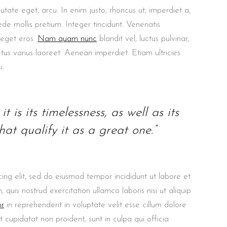
putate eget, arcu. In enim justo, rhoncus ut, imperdiet a,
ede mollis pretium. Integer tincidunt. Venenatis
 eget eros.
Nam quam nunc
blandit vel, luctus pulvinar,
etus varius laoreet. Aenean imperdiet. Etiam ultricies
i.
t is its timelessness, as well as its
at qualify it as a great one.”
ing elit, sed do eiusmod tempor incididunt ut labore et
uis nostrud exercitation ullamco laboris nisi ut aliquip
or
in reprehenderit in voluptate velit esse cillum dolore
t cupidatat non proident, sunt in culpa qui officia