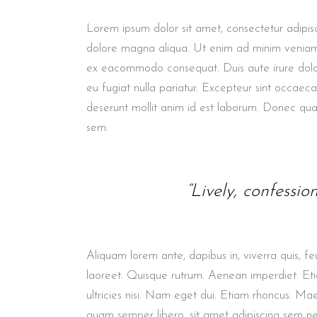
Lorem ipsum dolor sit amet, consectetur adipisc
dolore magna aliqua. Ut enim ad minim veniam, q
ex eacommodo consequat. Duis aute irure dolor 
eu fugiat nulla pariatur. Excepteur sint occaec
deserunt mollit anim id est laborum. Donec quam 
sem.
“Lively, confessio
Aliquam lorem ante, dapibus in, viverra quis, feu
laoreet. Quisque rutrum. Aenean imperdiet. Etia
ultricies nisi. Nam eget dui. Etiam rhoncus. M
quam semper libero, sit amet adipiscing sem n