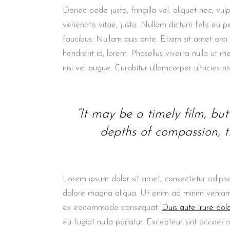
Donec pede justo, fringilla vel, aliquet nec, vul
venenatis vitae, justo. Nullam dictum felis eu p
faucibus. Nullam quis ante. Etiam sit amet orci
hendrerit id, lorem. Phasellus viverra nulla ut m
nisi vel augue. Curabitur ullamcorper ultricies nis
“It may be a timely film, but i
depths of compassion, th
Lorem ipsum dolor sit amet, consectetur adipisc
dolore magna aliqua. Ut enim ad minim veniam, q
ex eacommodo consequat.
Duis aute irure dol
eu fugiat nulla pariatur. Excepteur sint occaeca