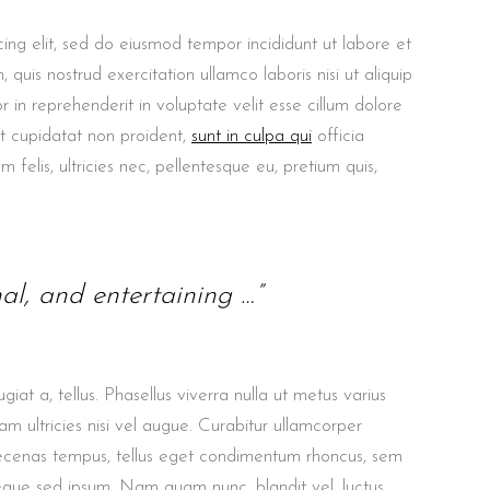
ing elit, sed do eiusmod tempor incididunt ut labore et
uis nostrud exercitation ullamco laboris nisi ut aliquip
in reprehenderit in voluptate velit esse cillum dolore
at cupidatat non proident,
sunt in culpa qui
officia
felis, ultricies nec, pellentesque eu, pretium quis,
nal, and entertaining …”
giat a, tellus. Phasellus viverra nulla ut metus varius
m ultricies nisi vel augue. Curabitur ullamcorper
aecenas tempus, tellus eget condimentum rhoncus, sem
eque sed ipsum. Nam quam nunc, blandit vel, luctus