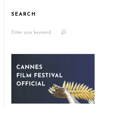
SEARCH
Search
for: