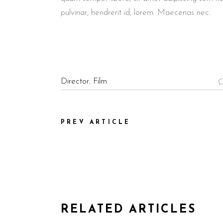
pulvinar, hendrerit id, lorem. Maecenas nec.
Director
,
Film
PREV ARTICLE
RELATED ARTICLES