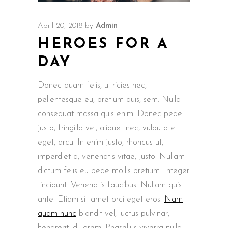
April 20, 2018
by
Admin
HEROES FOR A
DAY
Donec quam felis, ultricies nec,
pellentesque eu, pretium quis, sem. Nulla
consequat massa quis enim. Donec pede
justo, fringilla vel, aliquet nec, vulputate
eget, arcu. In enim justo, rhoncus ut,
imperdiet a, venenatis vitae, justo. Nullam
dictum felis eu pede mollis pretium. Integer
tincidunt. Venenatis faucibus. Nullam quis
ante. Etiam sit amet orci eget eros.
Nam
quam nunc
blandit vel, luctus pulvinar,
hendrerit id, lorem. Phasellus viverra nulla